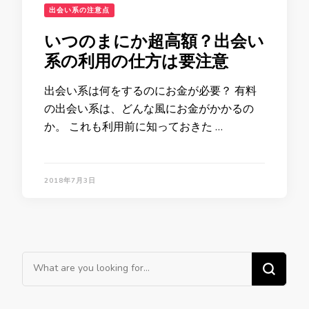
出会い系の注意点
いつのまにか超高額？出会い
系の利用の仕方は要注意
出会い系は何をするのにお金が必要？ 有料
の出会い系は、どんな風にお金がかかるの
か。 これも利用前に知っておきた …
2018年7月3日
Looking for Something?