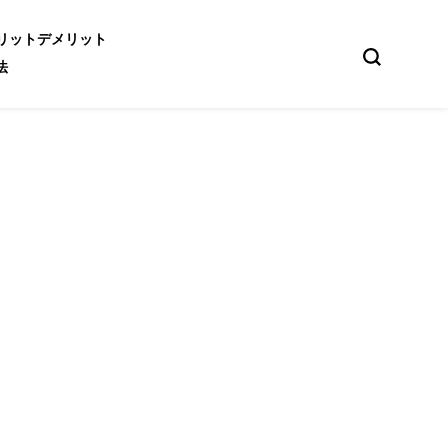
リットデメリット
法
の真相